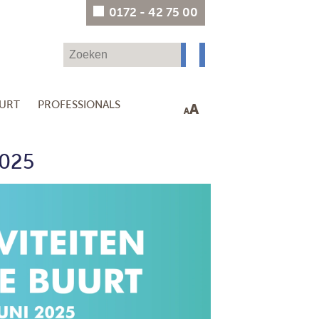
0172 - 42 75 00
UURT
PROFESSIONALS
A
A
2025