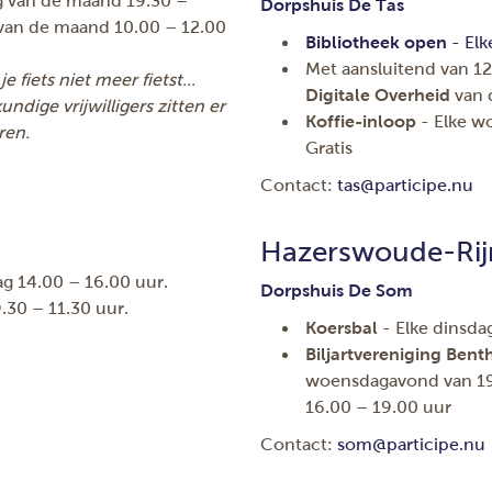
g van de maand 19.30 –
Dorpshuis De Tas
van de maand 10.00 – 12.00
Bibliotheek open
- Elk
Met aansluitend van 1
e fiets niet meer fietst...
Digitale Overheid
van d
ndige vrijwilligers zitten er
Koffie-inloop
- Elke wo
ren.
Gratis
Contact:
tas@participe.nu
Hazerswoude-Rij
ag 14.00 – 16.00 uur.
Dorpshuis De Som
.30 – 11.30 uur.
Koersbal
- Elke dinsda
Biljartvereniging Bent
woensdagavond van 19.
16.00 – 19.00 uur
Contact:
som@participe.nu