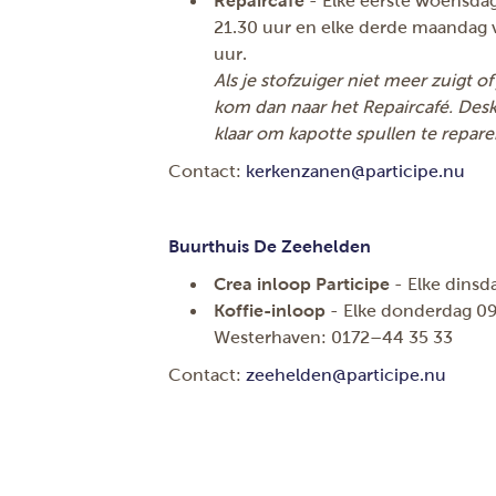
Repaircafé
- Elke eerste woensda
21.30 uur en elke derde maandag 
uur.
Als je stofzuiger niet meer zuigt of j
kom dan naar het Repaircafé. Desku
klaar om kapotte spullen te repare
Contact:
kerkenzanen@participe.nu
Buurthuis De Zeehelden
Crea inloop Participe
- Elke dinsd
Koffie-inloop
- Elke donderdag 09
Westerhaven: 0172–44 35 33
Contact:
zeehelden@participe.nu