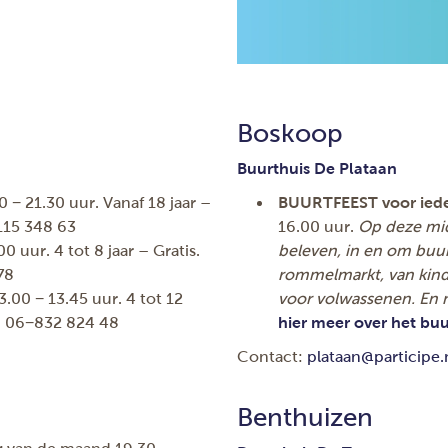
Boskoop
Buurthuis De Plataan
 − 21.30 uur. Vanaf 18 jaar –
BUURTFEEST voor ied
115 348 63
16.00 uur.
Op deze midd
0 uur. 4 tot 8 jaar – Gratis.
beleven, in en om buur
78
rommelmarkt, van kinde
.00 − 13.45 uur. 4 tot 12
voor volwassenen. En nie
a: 06−832 824 48
hier meer over het buu
Contact:
plataan@participe.
Benthuizen