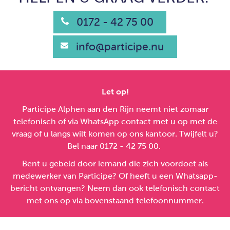
0172 - 42 75 00
info@participe.nu
Let op!
Participe Alphen aan den Rijn neemt niet zomaar
telefonisch of via WhatsApp contact met u op met de
vraag of u langs wilt komen op ons kantoor. Twijfelt u?
Bel naar 0172 - 42 75 00.
Bent u gebeld door iemand die zich voordoet als
medewerker van Participe? Of heeft u een Whatsapp-
bericht ontvangen? Neem dan ook telefonisch contact
met ons op via bovenstaand telefoonnummer.