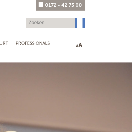
0172 - 42 75 00
UURT
PROFESSIONALS
A
A