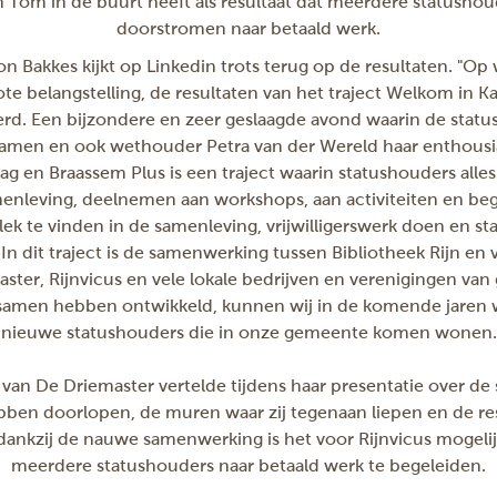
 Tom in de buurt heeft als resultaat dat meerdere statusho
doorstromen naar betaald werk.
n Bakkes kijkt op Linkedin trots terug op de resultaten. "
Op 
grote belangstelling, de resultaten van het traject Welkom in 
d. Een bijzondere en zeer geslaagde avond waarin de statu
men en ook wethouder Petra van der Wereld haar enthousi
g en Braassem Plus is een traject waarin statushouders alles
enleving, deelnemen aan workshops, aan activiteiten en beg
ek te vinden in de samenleving, vrijwilligerswerk doen en s
 In dit traject is de samenwerking tussen Bibliotheek Rijn en
ster, Rijnvicus en vele lokale bedrijven en verenigingen van
 samen hebben ontwikkeld, kunnen wij in de komende jaren
nieuwe statushouders die in onze gemeente komen wonen.
van De Driemaster vertelde tijdens haar presentatie over de
ben doorlopen, de muren waar zij tegenaan liepen en de resu
dankzij de nauwe samenwerking is het voor Rijnvicus mogel
meerdere statushouders naar betaald werk te begeleiden.