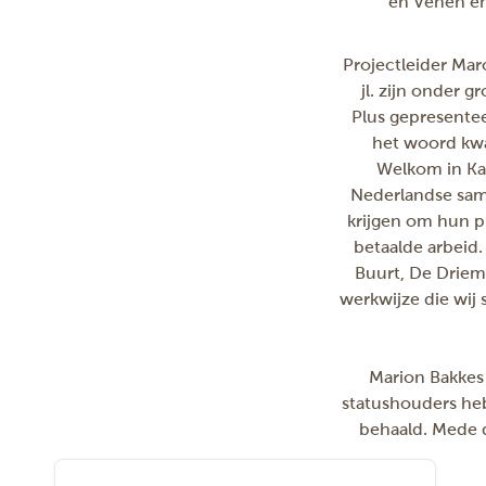
en Venen en
Projectleider Maro
jl. zijn onder 
Plus
gepresenteer
het woord kwa
Welkom in Kaa
Nederlandse sam
krijgen om hun pl
betaalde arbeid.
Buurt, De Driema
werkwijze die wij
Marion Bakkes 
statushouders heb
behaald. Mede 