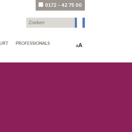
0172 - 42 75 00
UURT
PROFESSIONALS
A
A