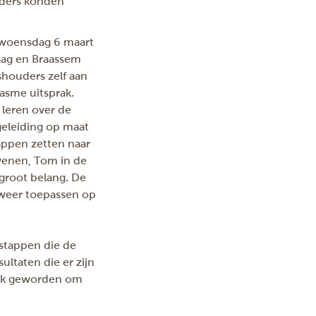
uders konden
woensdag 6 maart
Kaag en Braassem
shouders zelf aan
asme uitsprak.
 leren over de
eleiding op maat
tappen zetten naar
 venen, Tom in de
 groot belang. De
 weer toepassen op
 stappen die de
ltaten die er zijn
ijk geworden om