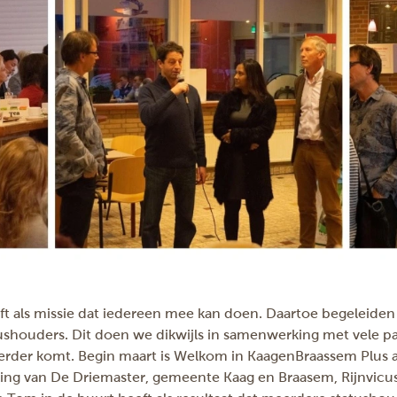
ft als missie dat iedereen mee kan doen. Daartoe begeleiden
shouders. Dit doen we dikwijls in samenwerking met vele par
rder komt. Begin maart is Welkom in KaagenBraassem Plus 
g van De Driemaster, gemeente Kaag en Braasem, Rijnvicus,