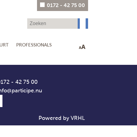
0172 - 42 75 00
UURT
PROFESSIONALS
A
A
172 - 42 75 00
nfo@participe.nu
Powered by VRHL