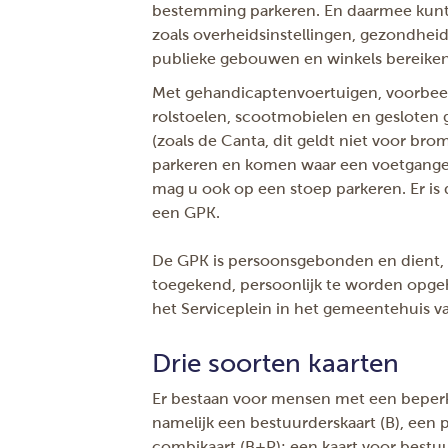
bestemming parkeren. En daarmee kunt
zoals overheidsinstellingen, gezondheid
publieke gebouwen en winkels bereiken
Met gehandicaptenvoertuigen, voorbeeld
rolstoelen, scootmobielen en gesloten
(zoals de Canta, dit geldt niet voor br
parkeren en komen waar een voetgange
mag u ook op een stoep parkeren. Er is
een GPK.
De GPK is persoonsgebonden en dient, 
toegekend, persoonlijk te worden opge
het Serviceplein in het gemeentehuis v
Drie soorten kaarten
Er bestaan voor mensen met een beperki
namelijk een bestuurderskaart (B), een p
combikaart (B+P): een kaart voor bestuu