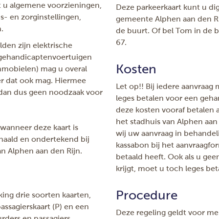
 u algemene voorzieningen,
Deze parkeerkaart kunt u dig
s- en zorginstellingen,
gemeente Alphen aan den Ri
.
de buurt. Of bel Tom in de
67.
en zijn elektrische
 gehandicaptenvoertuigen
Kosten
ommobielen) mag u overal
r dat ook mag. Hiermee
Let op!! Bij iedere aanvraag 
 dan dus geen noodzaak voor
leges betalen voor een geh
deze kosten vooraf betalen 
het stadhuis van Alphen aan 
wanneer deze kaart is
wij uw aanvraag in behandel
haald en ondertekend bij
kassabon bij het aanvraagfor
an Alphen aan den Rijn.
betaald heeft. Ook als u ge
krijgt, moet u toch leges bet
Procedure
ng drie soorten kaarten,
assagierskaart (P) en een
Deze regeling geldt voor me
rders en passagiers.