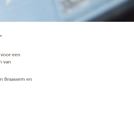
T
 voor een
n van
en Braassem en