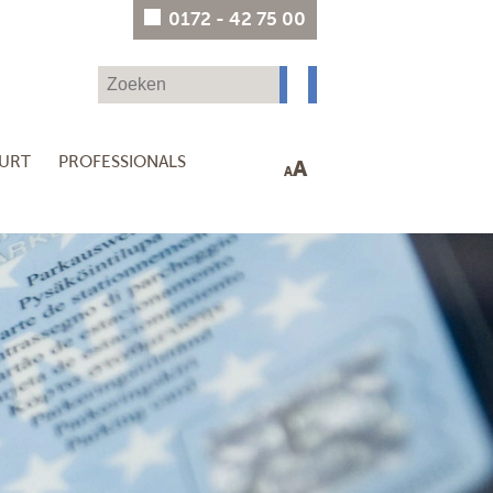
0172 - 42 75 00
UURT
PROFESSIONALS
A
A