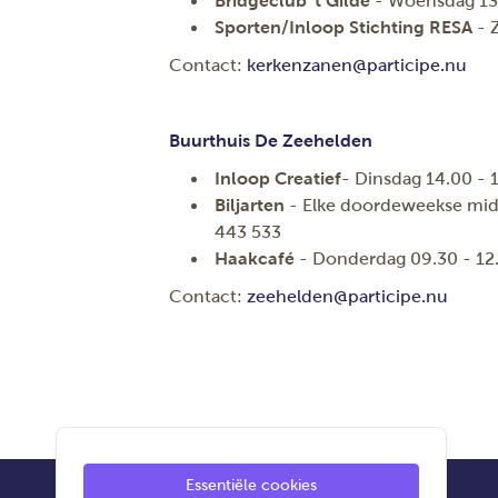
Bridgeclub 't Gilde
- Woensdag 13.
Sporten/Inloop Stichting RESA
- 
Contact:
kerkenzanen@participe.nu
Buurthuis De Zeehelden
Inloop Creatief
- Dinsdag 14.00 - 
Biljarten
- Elke doordeweekse mid
443 533
Haakcafé
- Donderdag 09.30 - 12
Contact:
zeehelden@participe.nu
Essentiële cookies