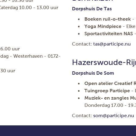
30 - 16.30 uur
Zaterdag 10.00 - 13.00 uur
Dorpshuis De Tas
Boeken ruil-o-theek
-
Yoga Mindpiece
- Elke
Sportactiviteiten NAS
-
Contact:
tas@participe.nu
16.00 uur
dag - Westerhaven - 0172-
Hazerswoude-Rij
.30 uur
Dorpshuis De Som
Open atelier Creatief
Tuingroep Participe
- 
Muziek- en zangles M
Donderdag 17.00 - 19.
Contact:
som@participe.nu