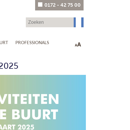
0172 - 42 75 00
UURT
PROFESSIONALS
A
A
 2025