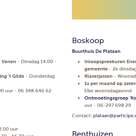
Boskoop
Buurthuis De Plataan
en Venen
- Dinsdag 14.00 -
Inloopspreekuren Ener
gemeente
- 2e dinsda
ng 't Gilde
- Donderdag
Klaverjassen
- Woensda
1x per maand op zate
.00 uur - 06 348 646 62
Elke woensdagavond
Ontmoetingsgroep 'Kof
uur - 06-297 698 29
Contact:
plataan@participe.
2.00 uur
Benthuizen